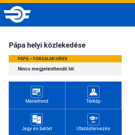
Pápa helyi közlekedése
PÁPA – FORGALMI HÍREK
Nincs megjelenítendő hír.
Menetrend
Térkép
Jegy és bérlet
Utazástervezés