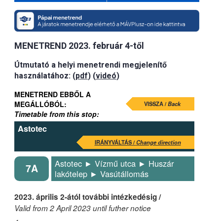
MENETREND 2023. február 4-től
Útmutató a helyi menetrendi megjelenítő
használatához: (
pdf
) (
videó
)
MENETREND EBBŐL A
MEGÁLLÓBÓL:
VISSZA /
Back
Timetable from this stop:
Astotec
IRÁNYVÁLTÁS /
Change direction
Astotec ► Vízmű utca ► Huszár
7A
lakótelep ► Vasútállomás
2023. április 2-ától további intézkedésig /
Valid from 2 April 2023 until futher notice