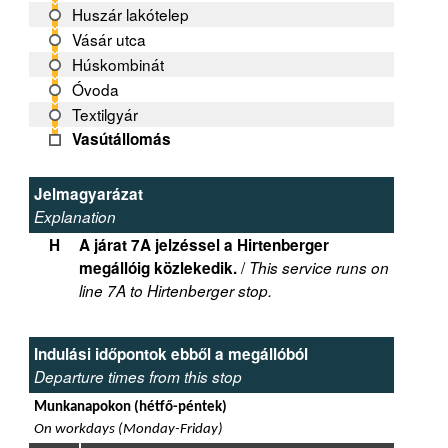
Huszár lakótelep
Vásár utca
Húskombinát
Óvoda
Textilgyár
Vasútállomás
Jelmagyarázat
Explanation
H
A járat 7A jelzéssel a Hirtenberger
/
megállóig közlekedik.
This service runs on
line 7A to Hirtenberger stop.
Indulási időpontok ebből a megállóból
Departure times from this stop
Munkanapokon (hétfő-péntek)
On workdays (Monday-Friday)