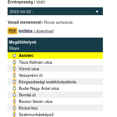
Érvényesség /
Valid:
Vonali menetrend /
Route schedule:
PDF
letöltés /
download
Megállóhelyek
Stops
Astotec
Tisza Kálmán utca
Vízmű utca
Veszprémi út
Közgazdasági szakközépiskola
Budai Nagy Antal utca
Somlai út
Bocsor István utca
Kinizsi köz
Szakmunkásképző