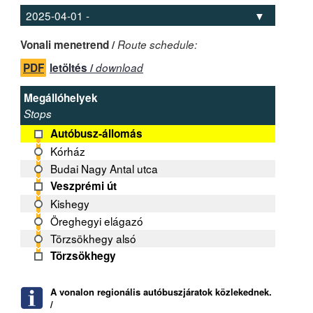
Vonali menetrend /
Route schedule:
PDF
letöltés /
download
Megállóhelyek
Stops
Autóbusz-állomás
Kórház
Budai Nagy Antal utca
Veszprémi út
Kishegy
Öreghegyi elágazó
Törzsökhegy alsó
Törzsökhegy
A vonalon regionális autóbuszjáratok közlekednek.
/