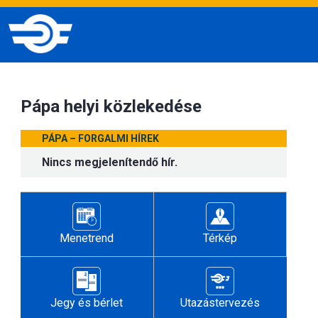
Pápa helyi közlekedése
PÁPA – FORGALMI HÍREK
Nincs megjelenítendő hír.
Menetrend
Térkép
Jegy és bérlet
Utazástervezés