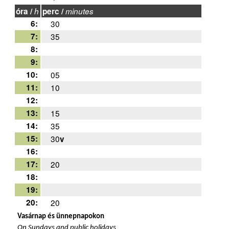
óra /
h
perc /
minutes
6:
30
7:
35
8:
9:
10:
05
11:
10
12:
13:
15
14:
35
15:
30
v
16:
17:
20
18:
19:
20:
20
Vasárnap és ünnepnapokon
On Sundays and public holidays