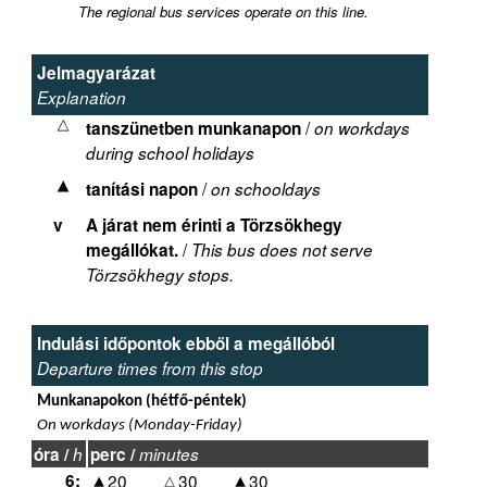
The regional bus services operate on this line.
Jelmagyarázat
Explanation
/
tanszünetben munkanapon
on workdays
during school holidays
/
tanítási napon
on schooldays
v
A járat nem érinti a Törzsökhegy
/
megállókat.
This bus does not serve
Törzsökhegy stops.
Indulási időpontok ebből a megállóból
Departure times from this stop
Munkanapokon (hétfő-péntek)
On workdays (Monday-Friday)
óra /
h
perc /
minutes
6:
20
30
30