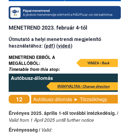
MENETREND 2023. február 4-től
Útmutató a helyi menetrendi megjelenítő
használatához: (
pdf
) (
videó
)
MENETREND EBBŐL A
MEGÁLLÓBÓL:
VISSZA /
Back
Timetable from this stop:
Autóbusz-állomás
IRÁNYVÁLTÁS /
Change direction
12
Autóbusz-állomás ► Törzsökhegy
Érvényes 2025. április 1-től további intézkedésig. /
Valid from 1 April 2025 untill further notice
Érvényesség /
Valid: