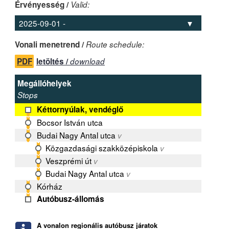
Érvényesség /
Valid:
Vonali menetrend /
Route schedule:
PDF
letöltés /
download
Megállóhelyek
Stops
Kéttornyúlak, vendéglő
Bocsor István utca
Budai Nagy Antal utca
v
Közgazdasági szakközépiskola
v
Veszprémi út
v
Budai Nagy Antal utca
v
Kórház
Autóbusz-állomás
A vonalon regionális autóbusz járatok