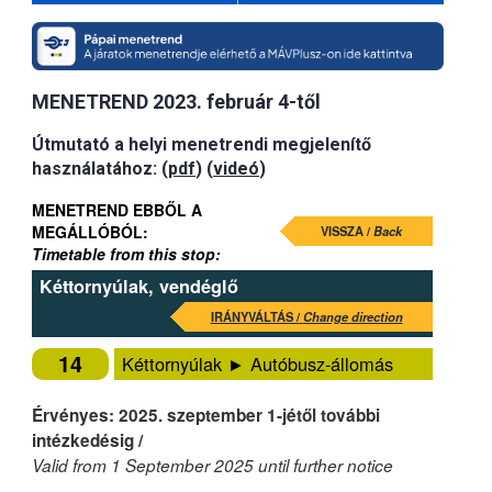
MENETREND 2023. február 4-től
Útmutató a helyi menetrendi megjelenítő
használatához: (
pdf
) (
videó
)
MENETREND EBBŐL A
MEGÁLLÓBÓL:
VISSZA /
Back
Timetable from this stop:
Kéttornyúlak, vendéglő
IRÁNYVÁLTÁS /
Change direction
14
Kéttornyúlak ► Autóbusz-állomás
Érvényes: 2025. szeptember 1-jétől további
intézkedésig /
Valid from 1 September 2025 until further notice