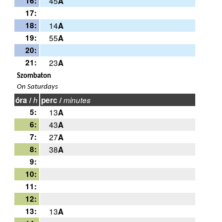
16:
45
A
17:
18:
14
A
19:
55
A
20:
21:
23
A
Szombaton
On Saturdays
óra /
h
perc /
minutes
5:
13
A
6:
43
A
7:
27
A
8:
38
A
9:
10:
11:
12:
13:
13
A