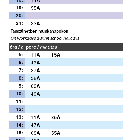
A
19:
55
A
20:
21:
23
A
Tanszünetben munkanapokon
On workdays during school holidays
óra /
h
perc /
minutes
5:
11
15
A
A
6:
43
A
7:
27
A
8:
38
A
9:
00
A
10:
49
A
11:
12:
13:
11
35
A
A
14:
47
A
15:
08
55
A
A