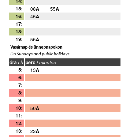
14:
15:
08
55
A
A
16:
45
A
17:
18:
19:
55
A
Vasárnap és ünnepnapokon
On Sundays and public holidays
óra /
h
perc /
minutes
5:
13
A
6:
7:
8:
9:
10:
50
A
11:
12:
13:
23
A