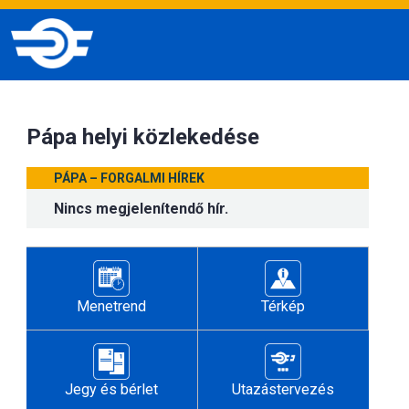
Pápa helyi közlekedése
PÁPA – FORGALMI HÍREK
Nincs megjelenítendő hír.
Menetrend
Térkép
Jegy és bérlet
Utazástervezés