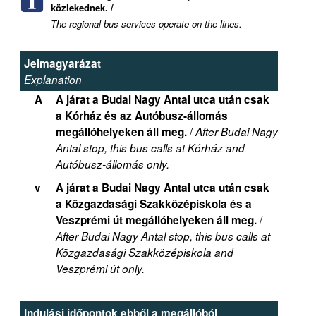
közlekednek. /
The regional bus services operate on the lines.
Jelmagyarázat
Explanation
A
A járat a Budai Nagy Antal utca után csak
a Kórház és az Autóbusz-állomás
/
megállóhelyeken áll meg.
After Budai Nagy
Antal stop, this bus calls at Kórház and
Autóbusz-állomás only.
v
A járat a Budai Nagy Antal utca után csak
a Közgazdasági Szakközépiskola és a
/
Veszprémi út megállóhelyeken áll meg.
After Budai Nagy Antal stop, this bus calls at
Közgazdasági Szakközépiskola and
Veszprémi út only.
Indulási időpontok ebből a megállóból