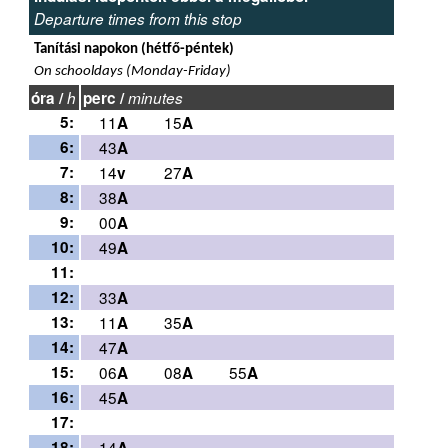
Departure times from this stop
Tanítási napokon (hétfő-péntek)
On schooldays (Monday-Friday)
óra /
h
perc /
minutes
5:
11
15
A
A
6:
43
A
7:
14
27
v
A
8:
38
A
9:
00
A
10:
49
A
11:
12:
33
A
13:
11
35
A
A
14:
47
A
15:
06
08
55
A
A
A
16:
45
A
17:
18:
14