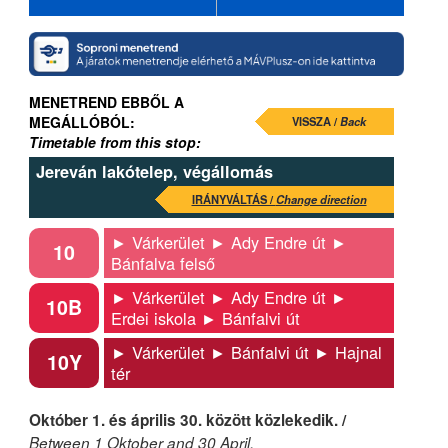
MENETREND EBBŐL A
MEGÁLLÓBÓL:
VISSZA /
Back
Timetable from this stop:
Jereván lakótelep, végállomás
IRÁNYVÁLTÁS /
Change direction
► Várkerület ► Ady Endre út ►
10
Bánfalva felső
► Várkerület ► Ady Endre út ►
10B
Erdei iskola ► Bánfalvi út
► Várkerület ► Bánfalvi út ► Hajnal
10Y
tér
Október 1. és április 30. között közlekedik. /
Between 1 Oktober and 30 April.