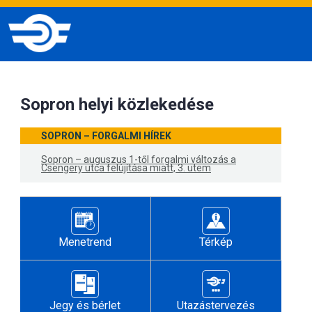
Sopron helyi közlekedése
SOPRON – FORGALMI HÍREK
Sopron – auguszus 1-től forgalmi változás a
Csengery utca felújítása miatt, 3. ütem
Menetrend
Térkép
Jegy és bérlet
Utazástervezés