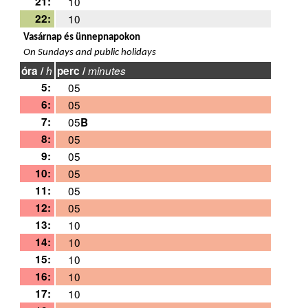
21:
10
22:
10
Vasárnap és ünnepnapokon
On Sundays and public holidays
óra /
h
perc /
minutes
5:
05
6:
05
7:
05
B
8:
05
9:
05
10:
05
11:
05
12:
05
13:
10
14:
10
15:
10
16:
10
17:
10