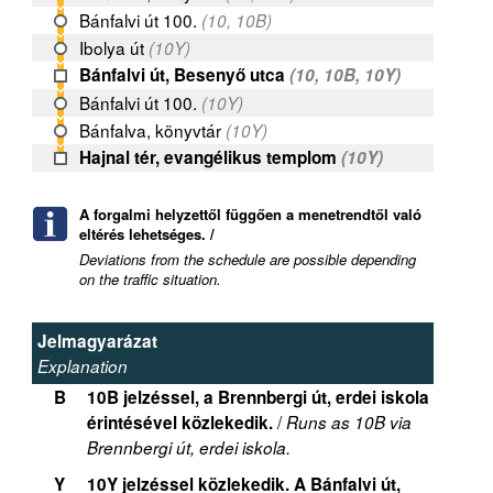
Bánfalvi út 100.
(10, 10B)
Ibolya út
(10Y)
Bánfalvi út, Besenyő utca
(10, 10B, 10Y)
Bánfalvi út 100.
(10Y)
Bánfalva, könyvtár
(10Y)
Hajnal tér, evangélikus templom
(10Y)
A forgalmi helyzettől függően a menetrendtől való
eltérés lehetséges. /
Deviations from the schedule are possible depending
on the traffic situation.
Jelmagyarázat
Explanation
B
10B jelzéssel, a Brennbergi út, erdei iskola
/
érintésével közlekedik.
Runs as 10B via
Brennbergi út, erdei iskola.
Y
10Y jelzéssel közlekedik. A Bánfalvi út,