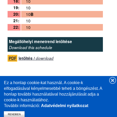
18:
10
19:
10
20:
10
B
21:
10
22:
10
Megállóhelyi menetrend letöltése
Download this schedule
PDF
letöltés /
download
Ez a honlap cookie-kat használ. A cookie-k
elfogadásával kényelmesebbé teheti a böngészést. A
Útmutató a helyi menetrendi megjelenítő
honlap további használatával hozzájárulását adja a
használatához
(pdf)
(videó)
cookie-k használatához.
További információ:
Adatvédelmi nyilatkozat
RENDBEN
vissza a mavcsoport.hu-ra