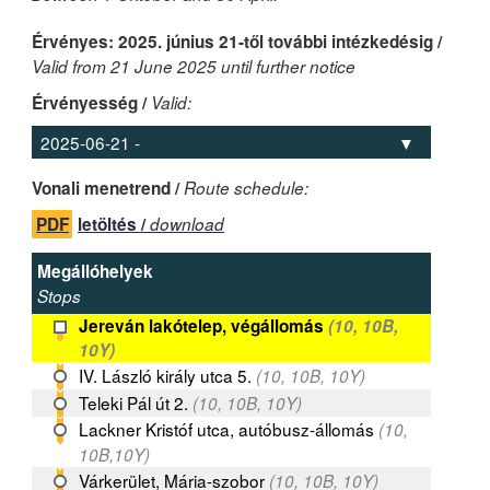
Érvényes: 2025. június 21-től további intézkedésig /
Valid from 21 June 2025 until further notice
Érvényesség /
Valid:
Vonali menetrend /
Route schedule:
PDF
letöltés /
download
Megállóhelyek
Stops
Jereván lakótelep, végállomás
(10, 10B,
10Y)
IV. László király utca 5.
(10, 10B, 10Y)
Teleki Pál út 2.
(10, 10B, 10Y)
Lackner Kristóf utca, autóbusz-állomás
(10,
10B,10Y)
Várkerület, Mária-szobor
(10, 10B, 10Y)