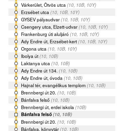
Várkerület, Ötvös utca
(10, 10B, 10Y)
Erzsébet utca
(10, 10B, 10Y)
GYSEV pályaudvar
(10, 10B, 10Y)
Csengery utca, Elzett-udvar
(10, 10B, 10Y)
Frankenburg úti aluljáró
(10, 10B, 10Y)
Ady Endre út, Erzsébet-kert
(10, 10B, 10Y)
Orgona utca
(10, 10B, 10Y)
Ibolya út
(10, 10B)
Laktanya utca
(10, 10B)
Ady Endre út 134.
(10, 10B)
Ady Endre út, óvoda
(10, 10B)
Hajnal tér, evangélikus templom
(10, 10B)
Brennbergi út 20.
(10, 10B)
Bánfalva felső
(10, 10B)
Brennbergi út, erdei iskola
(10B)
Bánfalva felső
(10, 10B)
Brennbergi út 20.
(10, 10B)
Bánfalva, könyvtár
(10, 10B)