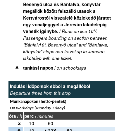
Besenyő utca és Bánfalva, könyvtár
megállók között felszálló utasok a
Kertvárostól visszafelé közlekedő járatot
egy vonaljeggyel a Jereván lakótelepig
/
vehetik igénybe.
Runs on line 10Y.
Passengers boarding on section between
"Bánfalvi út, Besenyő utca" and "Bánfalva,
könyvtár" stops can travel up to Jereván
lakótelep with one ticket.
/
tanítási napon
on schooldays
Indulási időpontok ebből a megállóból
Departure times from this stop
Munkanapokon (hétfő-péntek)
On workdays (Monday-Friday)
óra /
h
perc /
minutes
5:
10
50
6:
10
32
50
Y