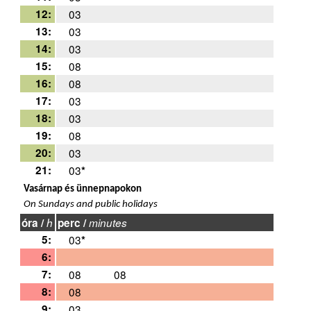
12:
03
13:
03
14:
03
15:
08
16:
08
17:
03
18:
03
19:
08
20:
03
21:
03
*
Vasárnap és ünnepnapokon
On Sundays and public holidays
óra /
h
perc /
minutes
5:
03
*
6:
7:
08
08
8:
08
9:
03