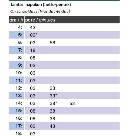
Tanítási napokon (hétfő-péntek)
On schooldays (Monday-Friday)
óra /
h
perc /
minutes
4:
43
5:
03
*
6:
03
58
7:
18
8:
08
9:
03
10:
03
11:
03
12:
03
33
13:
03
33
*
14:
03
38
53
*
15:
08
38
16:
08
38
17:
03
43
18:
03