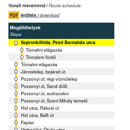
Vonali menetrend /
Route schedule:
PDF
letöltés /
download
Megállóhelyek
Stops
Sopronkőhida, Pesti Barnabás utca
Tómalmi elágazás
Tómalom fürdő
Tómalmi elágazás
Jánostelep, bejárati út
Pozsonyi út, régi vízműtelep
Pozsonyi út, Sand dűlő
Pozsonyi út, autószalon
Pozsonyi út, Szent Mihály temető
Híd utca, Rákosi út
Híd utca, Balfi út
Fapiac
Várkerület, Ötvös utca