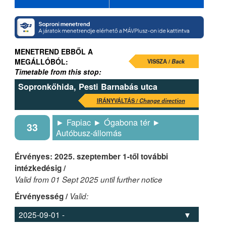
MENETREND EBBŐL A
MEGÁLLÓBÓL:
VISSZA /
Back
Timetable from this stop:
Sopronkőhida, Pesti Barnabás utca
IRÁNYVÁLTÁS /
Change direction
► Fapiac ► Ógabona tér ►
33
Autóbusz-állomás
Érvényes: 2025. szeptember 1-től további
intézkedésig /
Valid from 01 Sept 2025 until further notice
Érvényesség /
Valid: