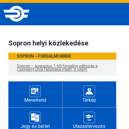
Sopron helyi közlekedése
SOPRON – FORGALMI HÍREK
Sopron – auguszus 1-től forgalmi változás a
Csengery utca felújítása miatt, 3. ütem
Menetrend
Térkép
Jegy és bérlet
Utazástervezés