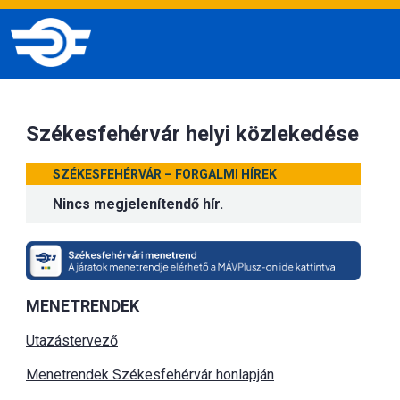
Székesfehérvár helyi közlekedése
SZÉKESFEHÉRVÁR – FORGALMI HÍREK
Nincs megjelenítendő hír.
MENETRENDEK
Utazástervező
Menetrendek Székesfehérvár honlapján