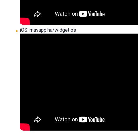
iOS:
mavapp.hu/widgetios