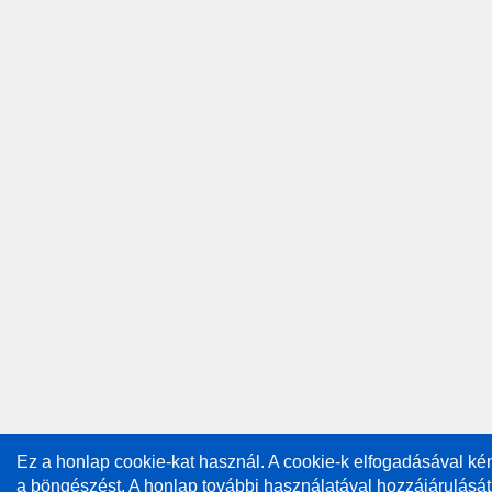
Ez a honlap cookie-kat használ. A cookie-k elfogadásával k
a böngészést. A honlap további használatával hozzájárulását