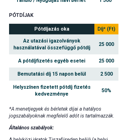
Tanuló / Nyugdíjas havi bérlet
1 500
PÓTDÍJAK
Pótdíjazás oka
Díj* (Ft)
Az utazási igazolványok
25 000
használatával összefüggő pótdíj
A pótdíjfizetés egyéb esetei
25 000
Bemutatási díj 15 napon belül
2 500
Helyszínen fizetett pótdíj fizetés
50%
kedvezménye
*A menetjegyek és bérletek díjai a hatályos
jogszabályoknak megfelelő adót is tartalmazzák.
Általános szabályok:
A helyközi járatok Tiszafüreden belüli (a helyi