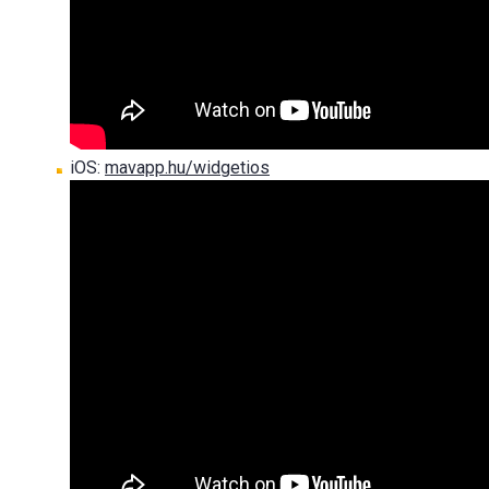
iOS:
mavapp.hu/widgetios