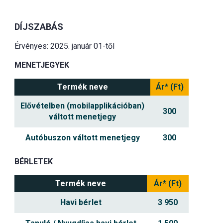
DÍJSZABÁS
Érvényes: 2025. január 01-től
MENETJEGYEK
Termék neve
Ár* (Ft)
Elővételben (mobilapplikációban)
300
váltott menetjegy
Autóbuszon váltott menetjegy
300
BÉRLETEK
Termék neve
Ár* (Ft)
Havi bérlet
3 950