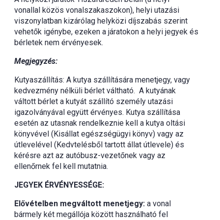
vonallal közös vonalszakaszokon), helyi utazási
viszonylatban kizárólag helyközi díjszabás szerint
vehetők igénybe, ezeken a járatokon a helyi jegyek és
bérletek nem érvényesek.
Megjegyzés:
Kutyaszállítás: A kutya szállítására menetjegy, vagy
kedvezmény nélküli bérlet váltható. A kutyának
váltott bérlet a kutyát szállító személy utazási
igazolványával együtt érvényes. Kutya szállítása
esetén az utasnak rendelkeznie kell a kutya oltási
könyvével (Kisállat egészségügyi könyv) vagy az
útlevelével (Kedvtelésből tartott állat útlevele) és
kérésre azt az autóbusz-vezetőnek vagy az
ellenőrnek fel kell mutatnia.
JEGYEK ÉRVÉNYESSÉGE:
Elővételben megváltott menetjegy:
a vonal
bármely két megállója között használható fel