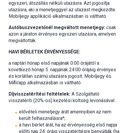
egyszeri, átszállás nélküli utazásra. Azt jogosítja
utazásra, aki a menetjeggyel az utazást megkezdte.
Mobiljegy applikáció alkalmazásban is váltható.
Autóbuszvezetőnél megváltott menetjegy:
csak
azon a járaton érvényes egyszeri utazásra, amelyen
megváltották.
HAVI BÉRLETEK ÉRVÉNYESSÉGE:
a naptári hónap első napjának 0:00 órájától a
következő hónap 5. napjának 24:00 órájáig érvényes
és korlátlan számú utazásra jogosít. Mobiljegy és
MÁVapp alkalmazásban is váltható.
Díjvisszatérítési feltételek:
A Szolgáltató
visszatéríti (20%-os) kezelési költség levonásával:
elővételi menetjegy árát amennyiben az nem
került felhasználásra*;
a havi bérlet árát, ha az érvényesség első napja
előtti nap 24. óráig visszatérítésre benyújtják (ha