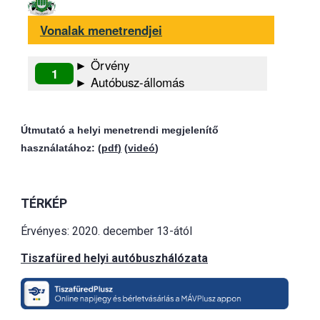
Vonalak menetrendjei
► Örvény
1
► Autóbusz-állomás
Útmutató a helyi menetrendi megjelenítő
használatához: (
pdf
)
(
videó
)
TÉRKÉP
Érvényes: 2020. december 13-ától
Tiszafüred helyi autóbuszhálózata