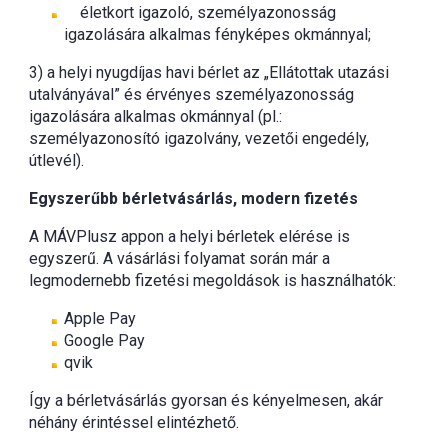
életkort igazoló, személyazonosság
igazolására alkalmas fényképes okmánnyal;
3) a helyi nyugdíjas havi bérlet az „Ellátottak utazási
utalványával” és érvényes személyazonosság
igazolására alkalmas okmánnyal (pl.:
személyazonosító igazolvány, vezetői engedély,
útlevél).
Egyszerűbb bérletvásárlás, modern fizetés
A MÁVPlusz appon a helyi bérletek elérése is
egyszerű. A vásárlási folyamat során már a
legmodernebb fizetési megoldások is használhatók:
Apple Pay
Google Pay
qvik
Így a bérletvásárlás gyorsan és kényelmesen, akár
néhány érintéssel elintézhető.