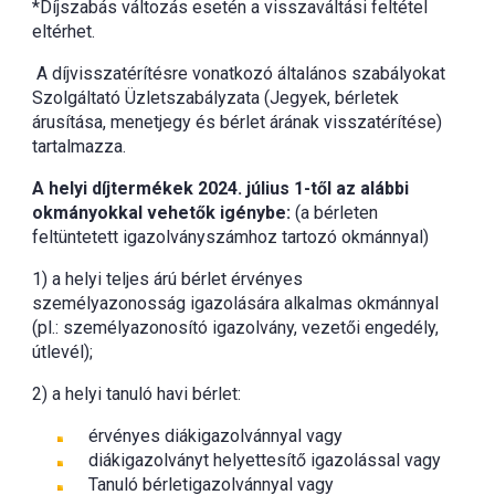
*Díjszabás változás esetén a visszaváltási feltétel
eltérhet.
A díjvisszatérítésre vonatkozó általános szabályokat
Szolgáltató Üzletszabályzata (Jegyek, bérletek
árusítása, menetjegy és bérlet árának visszatérítése)
tartalmazza.
A helyi díjtermékek 2024. július 1-től az alábbi
okmányokkal vehetők igénybe:
(a bérleten
feltüntetett igazolványszámhoz tartozó okmánnyal)
1) a helyi teljes árú bérlet érvényes
személyazonosság igazolására alkalmas okmánnyal
(pl.: személyazonosító igazolvány, vezetői engedély,
útlevél);
2) a helyi tanuló havi bérlet:
érvényes diákigazolvánnyal vagy
diákigazolványt helyettesítő igazolással vagy
Tanuló bérletigazolvánnyal vagy