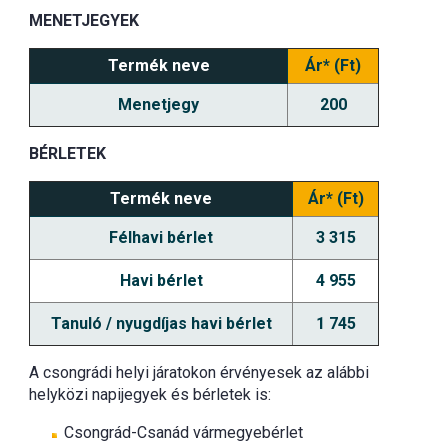
MENETJEGYEK
Termék neve
Ár* (Ft)
Menetjegy
200
BÉRLETEK
Termék neve
Ár* (Ft)
Félhavi bérlet
3 315
Havi bérlet
4 955
Tanuló / nyugdíjas havi bérlet
1 745
A csongrádi helyi járatokon érvényesek az alábbi
helyközi napijegyek és bérletek is:
Csongrád-Csanád vármegyebérlet