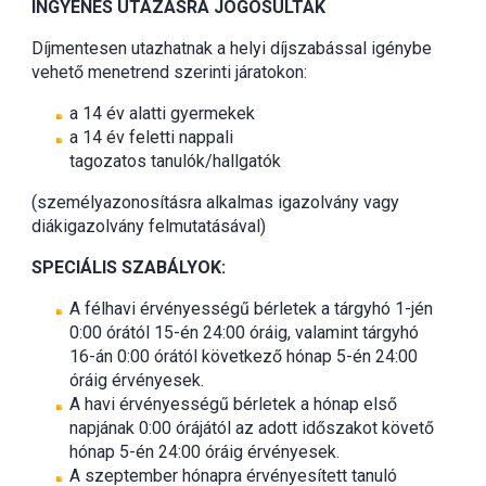
INGYENES UTAZÁSRA JOGOSULTAK
Díjmentesen utazhatnak a helyi díjszabással igénybe
vehető menetrend szerinti járatokon:
a 14 év alatti gyermekek
a 14 év feletti nappali
tagozatos tanulók/hallgatók
(személyazonosításra alkalmas igazolvány vagy
diákigazolvány felmutatásával)
SPECIÁLIS SZABÁLYOK:
A félhavi érvényességű bérletek a tárgyhó 1-jén
0:00 órától 15-én 24:00 óráig, valamint tárgyhó
16-án 0:00 órától következő hónap 5-én 24:00
óráig érvényesek.
A havi érvényességű bérletek a hónap első
napjának 0:00 órájától az adott időszakot követő
hónap 5-én 24:00 óráig érvényesek.
A szeptember hónapra érvényesített tanuló