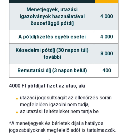
Menetjegyek, utazási
igazolványok használatával
4 000
összefüggő pótdíj
A pótdíjfizetés egyéb esetei
4 000
Késedelmi pótdíj (30 napon túl)
8 000
további
Bemutatási díj (3 napon belül)
400
4000 Ft pótdíjat fizet az utas, aki
utazási jogosultságát az ellenőrzés során
megfelelően igazolni nem tudja,
az utazási feltételeket nem tartja be.
*A menetjegyek és bérletek díjai a hatályos
jogszabályoknak megfelelő adót is tartalmazzák.