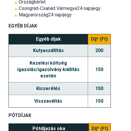
Országbérlet
Csongrád-Csanád Vármegye24 napijegy
Magyarország24 napijegy
EGYÉB DÍJAK
Egyéb díjak
Díj* (Ft)
Kutyaszállítás
200
Kezelési költség
igazolás/igazolvány kiállítás
150
esetén
Kicserélés
150
Visszaváltás
150
PÓTDÍJAK
Pótdíjazás oka
Díj* (Ft)