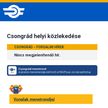
Csongrád helyi közlekedése
CSONGRÁD – FORGALMI HÍREK
Nincs megjelenítendő hír.
Vonalak menetrendjei