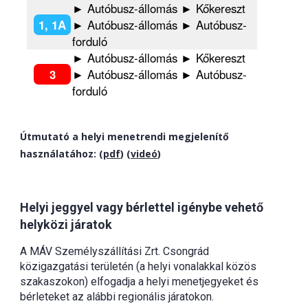
► Autóbusz-állomás ► Kőkereszt
1, 1A
► Autóbusz-állomás ► Autóbusz-
forduló
► Autóbusz-állomás ► Kőkereszt
3
► Autóbusz-állomás ► Autóbusz-
forduló
Útmutató a helyi menetrendi megjelenítő
használatához: (
pdf
) (
videó
)
Helyi jeggyel vagy bérlettel igénybe vehető
helyközi járatok
A MÁV Személyszállítási Zrt. Csongrád
közigazgatási területén (a helyi vonalakkal közös
szakaszokon) elfogadja a helyi menetjegyeket és
bérleteket az alábbi regionális járatokon.