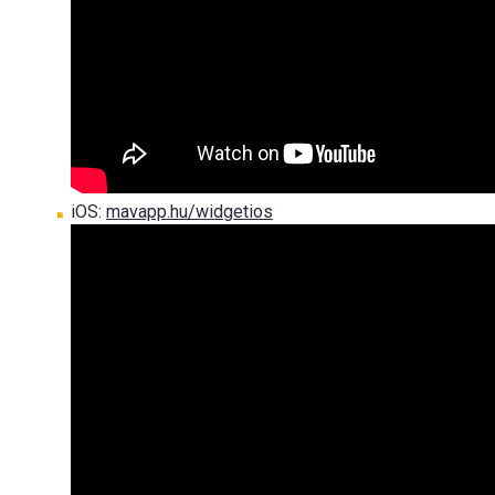
iOS:
mavapp.hu/widgetios