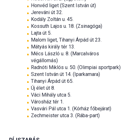
Honvéd liget (Szent István út)
Jereváni út 32.
Kodály Zoltán u. 45.
Kossuth Lajos u. 18. (Zsinagóga)
Lajta út 5.
Malom liget, Tihanyi Árpád út 23.
Mátyás király tér 13.
Mécs László u. 8. (Marcalváros
végállomás)
Radnóti Miklós u. 50. (Olimpiai sportpark)
Szent István út 14. (Iparkamara)
Tihanyi Árpád út 65.
Új élet út 8.
Váci Mihály utca 5.
Városház tér 1.
Vasvári Pál utca 1. (Kórház főbejárat)
Zechmeister utca 3. (Rába-part)
DÍJSZABÁS