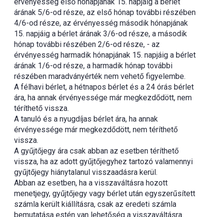
érvényesség első hónapjának 15. napjáig a bérlet
árának 5/6-od része, az első hónap további részében
4/6-od része, az érvényesség második hónapjának
15. napjáig a bérlet árának 3/6-od része, a második
hónap további részében 2/6-od része, - az
érvényesség harmadik hónapjának 15. napjáig a bérlet
árának 1/6-od része, a harmadik hónap további
részében maradványérték nem vehető figyelembe.
A félhavi bérlet, a hétnapos bérlet és a 24 órás bérlet
ára, ha annak érvényessége már megkezdődött, nem
téríthető vissza.
A tanuló és a nyugdíjas bérlet ára, ha annak
érvényessége már megkezdődött, nem téríthető
vissza.
A gyűjtőjegy ára csak abban az esetben téríthető
vissza, ha az adott gyűjtőjegyhez tartozó valamennyi
gyűjtőjegy hiánytalanul visszaadásra kerül.
Abban az esetben, ha a visszaváltásra hozott
menetjegy, gyűjtőjegy vagy bérlet után egyszerűsített
számla került kiállításra, csak az eredeti számla
bemutatása estén van lehetőség a visszaváltásra.