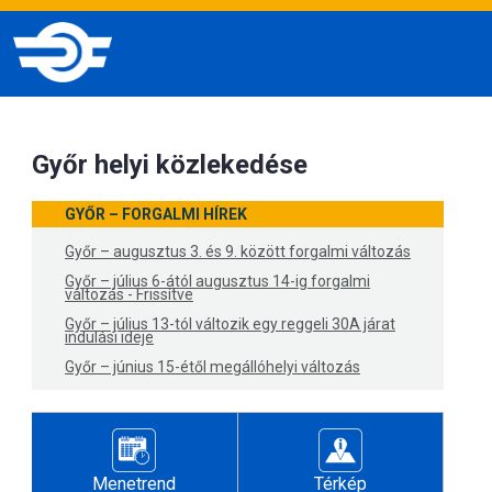
Győr helyi közlekedése
GYŐR – FORGALMI HÍREK
Győr – augusztus 3. és 9. között forgalmi változás
Győr – július 6-ától augusztus 14-ig forgalmi
változás - Frissítve
Győr – július 13-tól változik egy reggeli 30A járat
indulási ideje
Győr – június 15-étől megállóhelyi változás
Menetrend
Térkép