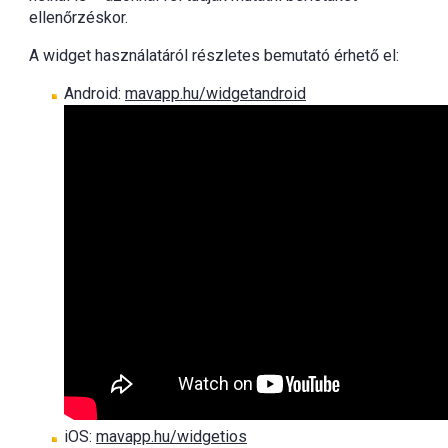
ellenőrzéskor.
A widget használatáról részletes bemutató érhető el:
Android:
mavapp.hu/widgetandroid
iOS:
mavapp.hu/widgetios