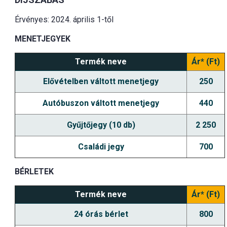
Érvényes: 2024. április 1-től
MENETJEGYEK
Termék neve
Ár* (Ft)
Elővételben váltott menetjegy
250
Autóbuszon váltott menetjegy
440
Gyűjtőjegy (10 db)
2 250
Családi jegy
700
BÉRLETEK
Termék neve
Ár* (Ft)
24 órás bérlet
800