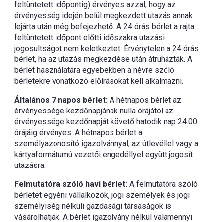
feltüntetett időpontig) érvényes azzal, hogy az
érvényesség idején belül megkezdett utazás annak
lejárta után még befejezhető. A 24 órás bérlet a rajta
feltüntetett időpont előtti időszakra utazási
jogosultságot nem keletkeztet. Érvénytelen a 24 órás
bérlet, ha az utazás megkezdése után átruházták. A
bérlet használatára egyebekben a névre szóló
bérletekre vonatkozó előírásokat kell alkalmazni.
Általános 7 napos bérlet:
A hétnapos bérlet az
érvényessége kezdőnapjának nulla órájától az
érvényessége kezdőnapját követő hatodik nap 24.00
órájáig érvényes. A hétnapos bérlet a
személyazonosító igazolvánnyal, az útlevéllel vagy a
kártyaformátumú vezetői engedéllyel együtt jogosít
utazásra.
Felmutatóra szóló havi bérlet:
A felmutatóra szóló
bérletet egyéni vállalkozók, jogi személyek és jogi
személyiség nélküli gazdasági társaságok is
vásárolhatják. A bérlet igazolvány nélkül valamennyi