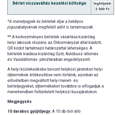
Bérlet visszaváltás kezelési költsége
legfeljebb
2 500 Ft
*A menetjegyek és bérletek díjai a hatályos
jogszabályoknak megfelelő adót is tartalmazzák.
** A kedvezményes bérletek vásárlása kizárólag
helyi lakosok részére, az Önkormányzat által kiadott,
QR kódot tartalmazó határozattal lehetséges. A
bérletek kiadása kizárólag Győr, Autóbusz-állomás
és Vasútállomás pénztáraiban engedélyezett.
A helyi közlekedésbe bevont helyközi járatokon helyi
díjtermékek értékesítése nem történik, azonban az
elővételben megváltott helyi menet- és
bérletjegyeket, díjtermékeket továbbra is elfogadjuk a
menetrendben feltüntetett helyközi buszjáratokon.
Megjegyzés
:
10 darabos gyűjtőjegy:
A 10 db-ból álló