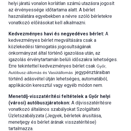
helyi járatú vonalon korlátlan számú utazásra jogosít
az érvényessége időtartama alatt. A bérlet
használatára egyebekben a névre szóló bérletekre
vonatkozó előírásokat kell alkalmazni.
Kedvezményes havi és negyedéves bérlet:
A
kedvezményes bérlet megváltására csak a
közlekedési támogatás jogosultságának
önkormányzat által történő igazolása után, az
igazolás érvénytartamán belüli időszakra lehetséges.
Erre tekintettel kedvezményes bérlet csak
Győr,
jegypénztáraiban
A
utóbusz-állomás és Vasútállomás
történő adásvétel útján lehetséges, automatából,
applikáción keresztül vagy egyéb módon nem.
Menetdíj-visszatérítési feltételek a Győr helyi
(városi) autóbuszjáratokon:
A díjvisszatérítésre
vonatkozó általános szabályokat Szolgáltató
Üzletszabályzata (Jegyek, bérletek árusítása,
menetjegy és bérlet árának visszatérítése)
tartalmazza.