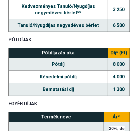
Kedvezményes Tanuló/Nyugdíjas
3 250
negyedéves bérlet**
Tanuló/Nyugdíjas negyedéves bérlet
6 500
PÓTDÍJAK
Pótdíjazás oka
Díj* (Ft)
Pótdíj
8 000
Késedelmi pótdíj
4 000
Bemutatási díj
1 300
EGYÉB DÍJAK
Termék neve
Ár*
20%, de