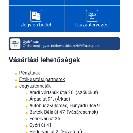
Jegy és bérlet
Utazástervezés
Vásárlási lehetőségek
Pénztárak
Értékesítési partnerek
Jegyautomaták:
Aradi vértanúk útja 20. (szökőkút)
Árpád út 91. (Árkád)
Autóbusz-állomás, Hunyadi utca 9.
Bartók Béla út 47. (Vásárcsarnok)
Fehérvári út 25.
Győri út 41.
Hédervári út 2. (Egyetem)