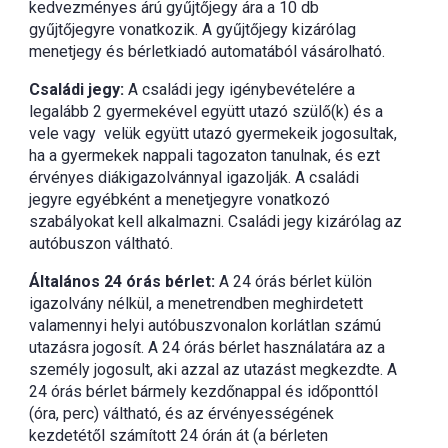
kedvezményes árú gyűjtőjegy ára a 10 db
gyűjtőjegyre vonatkozik. A gyűjtőjegy kizárólag
menetjegy és bérletkiadó automatából vásárolható.
Családi jegy:
A családi jegy igénybevételére a
legalább 2 gyermekével együtt utazó szülő(k) és a
vele vagy velük együtt utazó gyermekeik jogosultak,
ha a gyermekek nappali tagozaton tanulnak, és ezt
érvényes diákigazolvánnyal igazolják. A családi
jegyre egyébként a menetjegyre vonatkozó
szabályokat kell alkalmazni. Családi jegy kizárólag az
autóbuszon váltható.
Általános 24 órás bérlet:
A 24 órás bérlet külön
igazolvány nélkül, a menetrendben meghirdetett
valamennyi helyi autóbuszvonalon korlátlan számú
utazásra jogosít. A 24 órás bérlet használatára az a
személy jogosult, aki azzal az utazást megkezdte. A
24 órás bérlet bármely kezdőnappal és időponttól
(óra, perc) váltható, és az érvényességének
kezdetétől számított 24 órán át (a bérleten