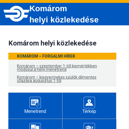
Komárom
helyi közlekedése
Komárom helyi közlekedése
KOMÁROM – FORGALMI HÍREK
Komárom – szeptember 1-től kismértékben
módosul a helyi menetrend
Komárom – kisgyermekes szülők díjmentes
utazása augusztus 1-től
Menetrend
Térkép