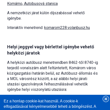
Komárno, Autobusová stanica
A nemzetközi járat külön díjszabással vehető
igénybe.
Interaktív menetrend:
komarom228.volanbusz.hu
Helyi jeggyel vagy bérlettel igénybe vehető
helyközi járatok
A helyközi autóbusz menetrendben 8462-től 8740-ig
terjedő vonalszám alatt feltüntetett, Komárom város
közigazgatási határán belül, az Autóbusz-állomás és
a MOL városrész között, a az alábbi helyi járati
utazási igazolványok felhasználásával vehetők
igénybe helyi viszonylatú utazásra:
Helyi járati menetjeggyel,
Ez a honlap cookie-kat használ. A cookie-k
Összvonalas, tanuló és nyugdíjas bérlettel.
elfogadásával kényelmesebbé teheti a böngészést. A