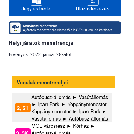
Jegy és bérlet
Utazástervezés
Helyi járatok menetrendje
Érvényes: 2023. január 28-ától
Vonalak menetrendjei
Autóbusz-állomás ► Vasútállomás
► Ipari Park ► Koppánymonostor
2, 2T
Koppánymonostor ► Ipari Park ►
Vasútállomás ► Autóbusz-állomás
MOL városrész ► Kórház ►
3, 3K,
Autóbusz-állomás