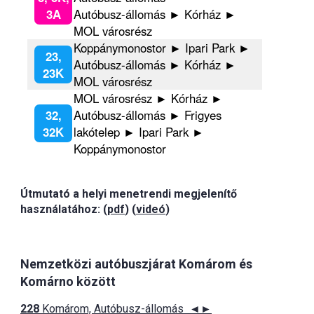
3A
Autóbusz-állomás ► Kórház ►
MOL városrész
Koppánymonostor ► Ipari Park ►
23,
Autóbusz-állomás ► Kórház ►
23K
MOL városrész
MOL városrész ► Kórház ►
32,
Autóbusz-állomás ► Frigyes
32K
lakótelep ► Ipari Park ►
Koppánymonostor
Útmutató a helyi menetrendi megjelenítő
használatához: (
pdf
) (
videó
)
Nemzetközi autóbuszjárat Komárom és
Komárno között
228
Komárom, Autóbusz-állomás ◄►