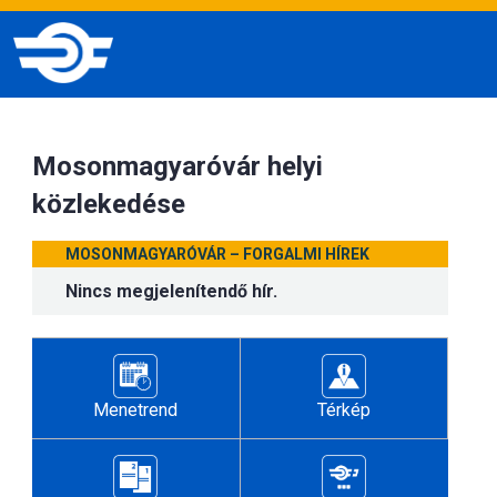
Mosonmagyaróvár helyi
közlekedése
MOSONMAGYARÓVÁR – FORGALMI HÍREK
Nincs megjelenítendő hír.
Menetrend
Térkép