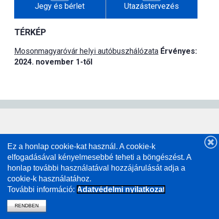
Jegy és bérlet
Utazástervezés
TÉRKÉP
Mosonmagyaróvár helyi autóbuszhálózata
Érvényes:
2024. november 1-től
Ez a honlap cookie-kat használ. A cookie-k
elfogadásával kényelmesebbé teheti a böngészést. A
honlap további használatával hozzájárulását adja a
cookie-k használatához.
További információ:
Adatvédelmi nyilatkozat
RENDBEN
vissza a mavcsoport.hu-ra