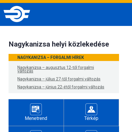
Nagykanizsa helyi közlekedése
NAGYKANIZSA – FORGALMI HÍREK
Nagykanizsa – augusztus 12-től forgalmi
változás
Nagykanizsa – július 27-től forgalmi változás
Nagykanizsa – június 22-étől forgalmi változás
Menetrend
Térkép