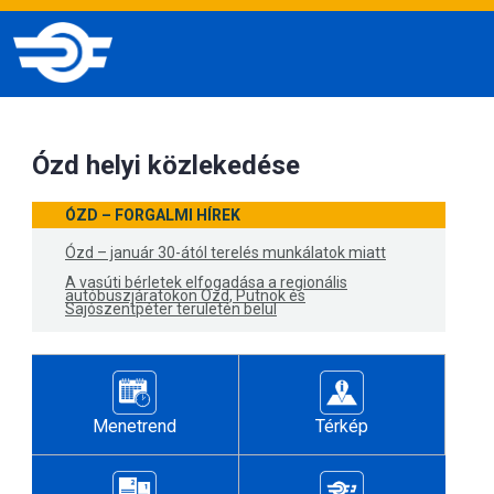
Ózd helyi közlekedése
ÓZD – FORGALMI HÍREK
Ózd – január 30-ától terelés munkálatok miatt
A vasúti bérletek elfogadása a regionális
autóbuszjáratokon Ózd, Putnok és
Sajószentpéter területén belül
Menetrend
Térkép