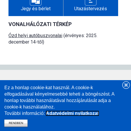
Jegy és bérlet
Utazástervezés
VONALHÁLÓZATI TÉRKÉP
Ózd helyi autóbuszvonalai
(érvényes: 2025.
december 14-től)
Ez a honlap cookie-kat használ. A cookie-k
elfogadásával kényelmesebbé teheti a böngészést. A
honlap további használatával hozzájárulását adja a
cookie-k használatához.
További információ:
Adatvédelmi nyilatkozat
RENDBEN
vissza a mavcsoport.hu-ra