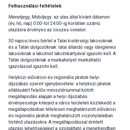
Felhasználási feltételek
:
Menetjegy, Mobiljegy: az utas által kívánt dátumon
(év, hó, nap) 0:00-tól 24:00-ig korlátlan számú
utazásra érvényes az összes vonalon.
30 napos/éves bérlet a Tatai kistérségi lakosoknak
és a Tatán dolgozóknak: tatai állandó vagy ideiglenes
lakosoknak a lakcímet lakcímkártyával igazolni kell. A
Tatán dolgozóknak a munkahelyet munkáltatói
igazolással igazolni kell.
Helyközi elővárosi és regionális járatok helyi
díjszabás szerint igénybevétele: a helyközi járatok
ellátásáért felelős minisztériummal kötött
megállapodás alapján a helyi díjszabás
érvényessége kiterjed a város területén közlekedő a
megállapodásban tételesen meghatározott elővárosi
és regionális járatok meghatározott viszonylataiban
történő utazásokra. A megállapodással érintett
utazási lehetőségeket a szolgáltató a menetrendben