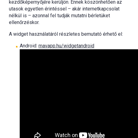
kezdőképernyőjére kerüljön. Ennek köszönhetően az
utasok egyetlen érintéssel – akár internetkapcsolat
nélkül is – azonnal fel tudják mutatni bérletüket
ellenőrzéskor.
A widget használatáról részletes bemutató érhető el:
Android:
mavapp.hu/widgetandroid