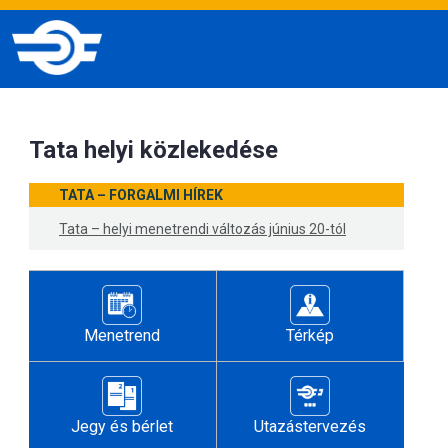
Tata helyi közlekedése
TATA – FORGALMI HÍREK
Tata – helyi menetrendi változás június 20-tól
Menetrend
Térkép
Jegy és bérlet
Utazástervezés