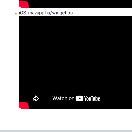
iOS:
mavapp.hu/widgetios