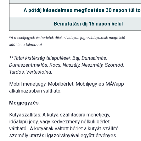
A pótdíj késedelmes megfizetése 30 napon túl to
Bemutatási díj 15 napon belül
*A menetjegyek és bérletek díjai a hatályos jogszabályoknak megfelelő
adót is tartalmazzák.
**Tatai kistérség települései: Baj, Dunaalmás,
Dunaszentmiklós, Kocs, Naszály, Neszmély, Szomód,
Tardos, Vértestolna.
Mobil menetjegy, Mobilbérlet: Mobiljegy és MÁVapp
alkalmazásban váltható.
Megjegyzés
:
Kutyaszállítás: A kutya szállítására menetjegy,
időalapú jegy, vagy kedvezmény nélküli bérlet
váltható. A kutyának váltott bérlet a kutyát szállító
személy utazási igazolványával együtt érvényes.