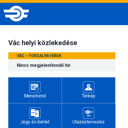
Vác helyi közlekedése
VÁC – FORGALMI HÍREK
Nincs megjelenítendő hír.
Menetrend
Térkép
Jegy és bérlet
Utazástervezés