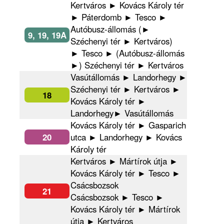
Kertváros ► Kovács Károly tér
► Páterdomb ► Tesco ►
Autóbusz-állomás (►
9, 19, 19A
Széchenyi tér ► Kertváros)
► Tesco ► (Autóbusz-állomás
►) Széchenyi tér ► Kertváros
Vasútállomás ► Landorhegy ►
Széchenyi tér ► Kertváros ►
18
Kovács Károly tér ►
Landorhegy► Vasútállomás
Kovács Károly tér ► Gasparich
20
utca ► Landorhegy ► Kovács
Károly tér
Kertváros ► Mártírok útja ►
Kovács Károly tér ► Tesco ►
Csácsbozsok
21
Csácsbozsok ► Tesco ►
Kovács Károly tér ► Mártírok
útja ► Kertváros