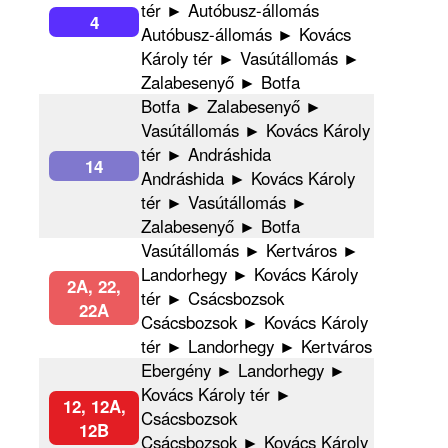
tér ► Autóbusz-állomás
4
Autóbusz-állomás ► Kovács
Károly tér ► Vasútállomás ►
Zalabesenyő ► Botfa
Botfa ► Zalabesenyő ►
Vasútállomás ► Kovács Károly
tér ► Andráshida
14
Andráshida ► Kovács Károly
tér ► Vasútállomás ►
Zalabesenyő ► Botfa
Vasútállomás ► Kertváros ►
Landorhegy ► Kovács Károly
2A, 22,
tér ► Csácsbozsok
22A
Csácsbozsok ► Kovács Károly
tér ► Landorhegy ► Kertváros
Ebergény ► Landorhegy ►
Kovács Károly tér ►
12, 12A,
Csácsbozsok
12B
Csácsbozsok ► Kovács Károly