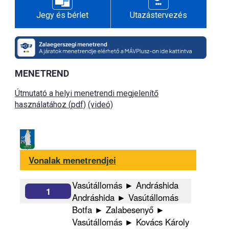
Jegy és bérlet
Utazástervezés
MENETREND
Útmutató a helyi menetrendi megjelenítő
használatához (pdf)
(videó)
Vonalak menetrendjei
Vasútállomás ► Andráshida
1
Andráshida ► Vasútállomás
Botfa ► Zalabesenyő ►
Vasútállomás ► Kovács Károly