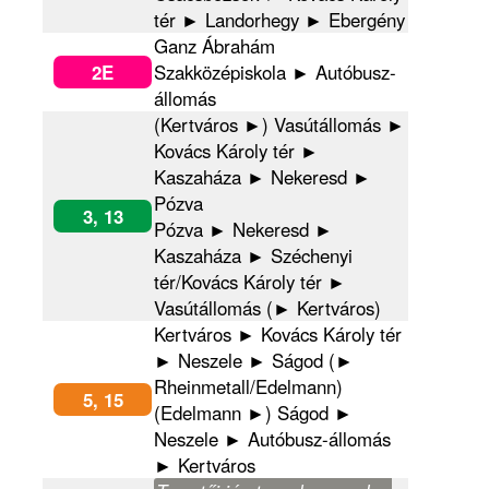
tér ► Landorhegy ► Ebergény
Ganz Ábrahám
2E
Szakközépiskola ► Autóbusz-
állomás
(Kertváros ►) Vasútállomás ►
Kovács Károly tér ►
Kaszaháza ► Nekeresd ►
Pózva
3, 13
Pózva ► Nekeresd ►
Kaszaháza ► Széchenyi
tér/Kovács Károly tér ►
Vasútállomás (► Kertváros)
Kertváros ► Kovács Károly tér
► Neszele ► Ságod (►
Rheinmetall/Edelmann)
5, 15
(Edelmann ►) Ságod ►
Neszele ► Autóbusz-állomás
► Kertváros