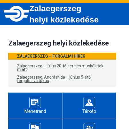
Zalaegerszeg
helyi közlekedése
Zalaegerszeg helyi közlekedése
ZALAEGERSZEG – FORGALMI HÍREK
Zalaegerszeg – július 20-tól terelés munkálatok
miatt
Zalaegerszeg, Andráshida – június 5-étől
forgalmi változás
Menetrend
Térkép