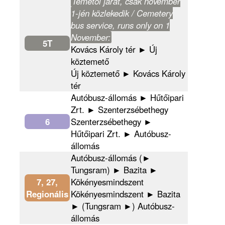
Temetői járat, csak november
1-jén közlekedik / Cemetery
bus service, runs only on 1
November:
5T
Kovács Károly tér ► Új
köztemető
Új köztemető ► Kovács Károly
tér
Autóbusz-állomás ► Hűtőipari
Zrt. ► Szenterzsébethegy
6
Szenterzsébethegy ►
Hűtőipari Zrt. ► Autóbusz-
állomás
Autóbusz-állomás (►
Tungsram) ► Bazita ►
7, 27,
Kökényesmindszent
Regionális
Kökényesmindszent ► Bazita
► (Tungsram ►) Autóbusz-
állomás