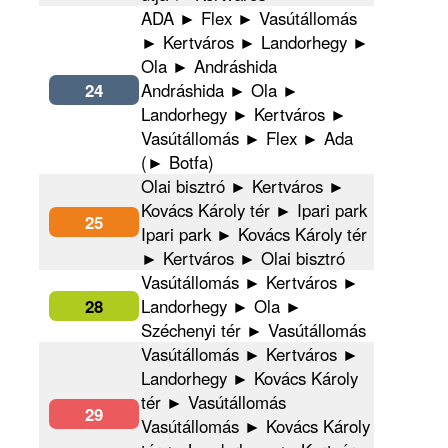
ADA ► Flex ► Vasútállomás
► Kertváros ► Landorhegy ►
Ola ► Andráshida
24
Andráshida ► Ola ►
Landorhegy ► Kertváros ►
Vasútállomás ► Flex ► Ada
(► Botfa)
Olai bisztró ► Kertváros ►
Kovács Károly tér ► Ipari park
25
Ipari park ► Kovács Károly tér
► Kertváros ► Olai bisztró
Vasútállomás ► Kertváros ►
28
Landorhegy ► Ola ►
Széchenyi tér ► Vasútállomás
Vasútállomás ► Kertváros ►
Landorhegy ► Kovács Károly
tér ► Vasútállomás
29
Vasútállomás ► Kovács Károly