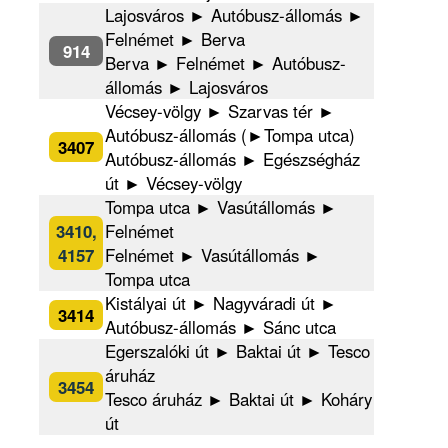
Lajosváros ► Autóbusz-állomás ►
Felnémet ► Berva
914
Berva ► Felnémet ► Autóbusz-
állomás ► Lajosváros
Vécsey-völgy ► Szarvas tér ►
Autóbusz-állomás (►Tompa utca)
3407
Autóbusz-állomás ► Egészségház
út ► Vécsey-völgy
Tompa utca ► Vasútállomás ►
3410,
Felnémet
4157
Felnémet ► Vasútállomás ►
Tompa utca
Kistályai út ► Nagyváradi út ►
3414
Autóbusz-állomás ► Sánc utca
Egerszalóki út ► Baktai út ► Tesco
áruház
3454
Tesco áruház ► Baktai út ► Koháry
út