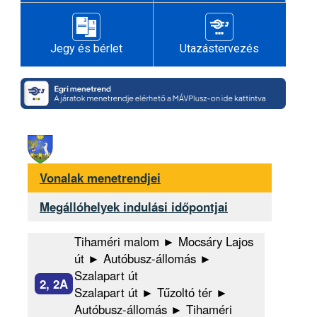
Jegy és bérlet
Utazástervezés
Vonalak menetrendjei
Megállóhelyek indulási időpontjai
Tihaméri malom ► Mocsáry Lajos
út ► Autóbusz-állomás ►
Szalapart út
2, 2A
Szalapart út ► Tűzoltó tér ►
Autóbusz-állomás ► Tihaméri