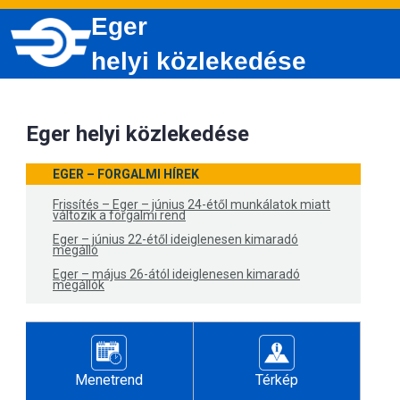
Eger
helyi közlekedése
Eger helyi közlekedése
EGER – FORGALMI HÍREK
Frissítés – Eger – június 24-étől munkálatok miatt
változik a forgalmi rend
Eger – június 22-étől ideiglenesen kimaradó
megálló
Eger – május 26-ától ideiglenesen kimaradó
megállók
Menetrend
Térkép