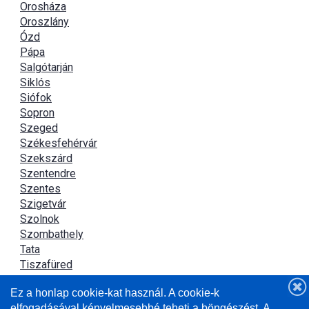
Orosháza
Oroszlány
Ózd
Pápa
Salgótarján
Siklós
Siófok
Sopron
Szeged
Székesfehérvár
Szekszárd
Szentendre
Szentes
Szigetvár
Szolnok
Szombathely
Tata
Tiszafüred
Tiszaújváros
Ez a honlap cookie-kat használ. A cookie-k
Újszász
elfogadásával kényelmesebbé teheti a böngészést. A