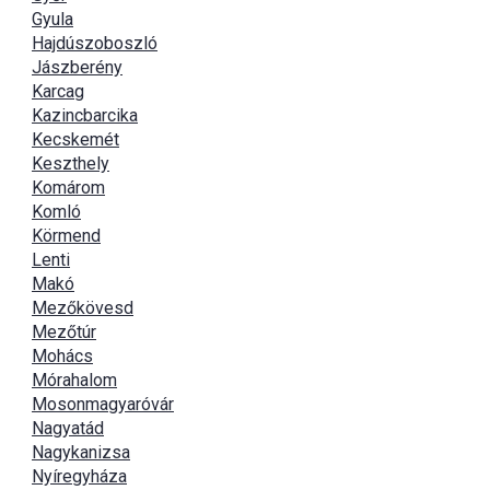
Gyula
Hajdúszoboszló
Jászberény
Karcag
Kazincbarcika
Kecskemét
Keszthely
Komárom
Komló
Körmend
Lenti
Makó
Mezőkövesd
Mezőtúr
Mohács
Mórahalom
Mosonmagyaróvár
Nagyatád
Nagykanizsa
Nyíregyháza