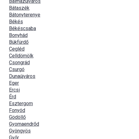
Balmazújváros
Bátaszék
Bátonyterenye
Békés
Békéscsaba
Bonyhád
Bükfürdő
Cegléd
Celldömölk
Csongrád
Csurgó
Dunaújváros
Eger
Ercsi
Érd
Esztergom
Fonyód
Gödöllő
Gyomaendrőd
Gyöngyös
Győr