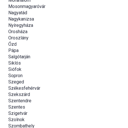
Mórahalom
Mosonmagyaróvár
Nagyatád
Nagykanizsa
Nyíregyháza
Orosháza
Oroszlány
Ózd
Pápa
Salgótarján
Siklós
Siófok
Sopron
Szeged
Székesfehérvár
Szekszárd
Szentendre
Szentes
Szigetvár
Szolnok
Szombathely