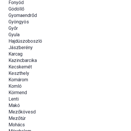
Fonyód
Gödöllő
Gyomaendrőd
Gyöngyös
Győr
Gyula
Hajdúszoboszló
Jászberény
Karcag
Kazincbarcika
Kecskemét
Keszthely
Komárom
Komló
Körmend
Lenti
Makó
Mezőkövesd
Mezőtúr
Mohács