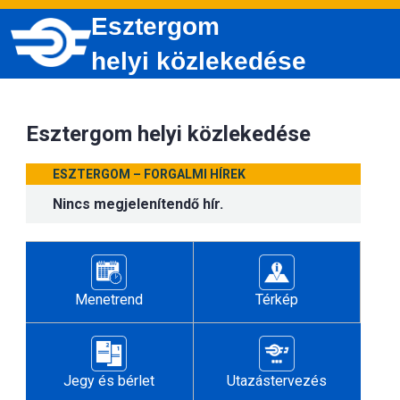
Esztergom
helyi közlekedése
Esztergom helyi közlekedése
ESZTERGOM – FORGALMI HÍREK
Nincs megjelenítendő hír.
Menetrend
Térkép
Jegy és bérlet
Utazástervezés