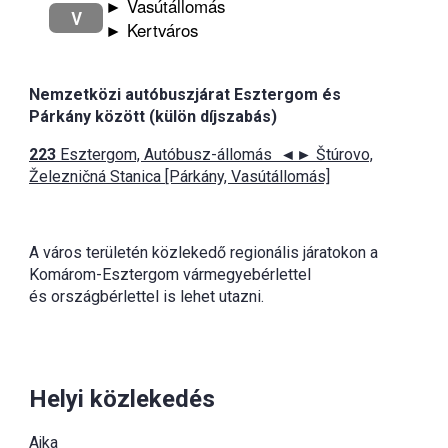
► Vasútállomás
V
► Kertváros
Nemzetközi autóbuszjárat Esztergom és
Párkány között (külön díjszabás)
223
Esztergom, Autóbusz-állomás ◄► Štúrovo,
Železničná Stanica [Párkány, Vasútállomás]
A város területén közlekedő regionális járatokon a
Komárom-Esztergom vármegyebérlettel
és országbérlettel is lehet utazni.
Helyi közlekedés
Ajka