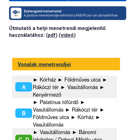
Útmutató a helyi menetrendi megjelenítő
használatához: (
pdf
) (
videó
)
Vonalak menetrendjei
► Kórház ► Földműves utca ►
A
Rákóczi tér ► Vasútállomás ►
Kenyérmező
► Palatinus tófürdő ►
Vasútállomás ► Rákóczi tér ►
B
Földműves utca ► Kórház ►
Vasútállomás
► Vasútállomás ► Bánomi
C, D
lakótelep / Dobozi Mihály utca