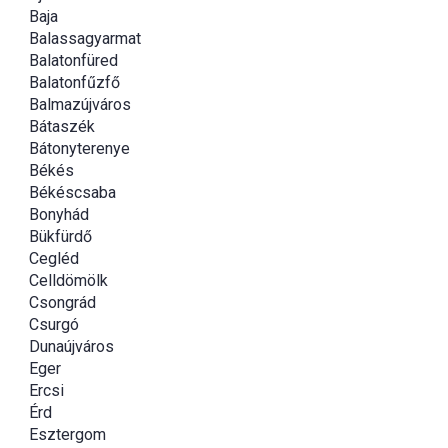
Baja
Balassagyarmat
Balatonfüred
Balatonfűzfő
Balmazújváros
Bátaszék
Bátonyterenye
Békés
Békéscsaba
Bonyhád
Bükfürdő
Cegléd
Celldömölk
Csongrád
Csurgó
Dunaújváros
Eger
Ercsi
Érd
Esztergom