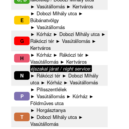
► Vasútállomás ► Kertváros
► Dobozi Mihály utca ►
E
Búbánatvölgy
► Vasútállomás
► Kórház ► Dobozi Mihály utca ►
G
Rákóczi tér ► Vasútállomás ►
Kertváros
► Kórház ► Rákóczi tér ►
H
Vasútállomás ► Kertváros
éjszakai járat / night service:
N
► Rákóczi tér ► Dobozi Mihály
utca ► Kórház ► Vasútállomás
► Pilisszentlélek
P
► Vasútállomás ► Kórház ►
Földműves utca
► Horgásztanya
T
► Dobozi Mihály utca ►
Vasútállomás