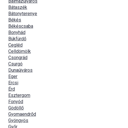
Balmazújváros
Bátaszék
Bátonyterenye
Békés
Békéscsaba
Bonyhád
Bükfürdő
Cegléd
Celldömölk
Csongrád
Csurgó
Dunaújváros
Eger
Ercsi
Érd
Esztergom
Fonyód
Gödöllő
Gyomaendrőd
Gyöngyös
Győr