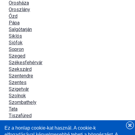
Orosháza
Oroszlány
Ózd
Pápa
Salgótarján
Siklós
Siófok
Sopron
Szeged
Székesfehérvár
Szekszárd
Szentendre
Szentes
Szigetvár
Szolnok
Szombathely
Tata
Tiszafüred
Tiszaújváros
Ez a honlap cookie-kat használ. A cookie-k
Újszász
elfogadásával kényelmesebbé teheti a böngészést. A