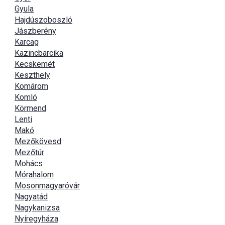
Gyula
Hajdúszoboszló
Jászberény
Karcag
Kazincbarcika
Kecskemét
Keszthely
Komárom
Komló
Körmend
Lenti
Makó
Mezőkövesd
Mezőtúr
Mohács
Mórahalom
Mosonmagyaróvár
Nagyatád
Nagykanizsa
Nyíregyháza