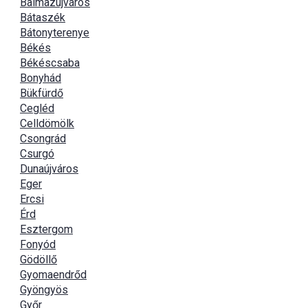
Balmazújváros
Bátaszék
Bátonyterenye
Békés
Békéscsaba
Bonyhád
Bükfürdő
Cegléd
Celldömölk
Csongrád
Csurgó
Dunaújváros
Eger
Ercsi
Érd
Esztergom
Fonyód
Gödöllő
Gyomaendrőd
Gyöngyös
Győr