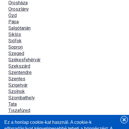
Orosháza
Oroszlány
Ózd
Pápa
Salgótarján
Siklós
Siófok
Sopron
Szeged
Székesfehérvár
Szekszárd
Szentendre
Szentes
Szigetvár
Szolnok
Szombathely
Tata
Tiszafüred
Tiszaújváros
Ez a honlap cookie-kat használ. A cookie-k
Újszász
elfogadásával kényelmesebbé teheti a böngészést. A