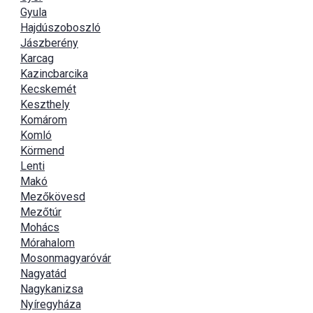
Gyula
Hajdúszoboszló
Jászberény
Karcag
Kazincbarcika
Kecskemét
Keszthely
Komárom
Komló
Körmend
Lenti
Makó
Mezőkövesd
Mezőtúr
Mohács
Mórahalom
Mosonmagyaróvár
Nagyatád
Nagykanizsa
Nyíregyháza